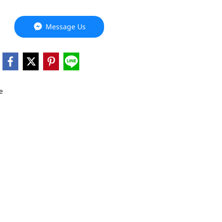
Message Us
e