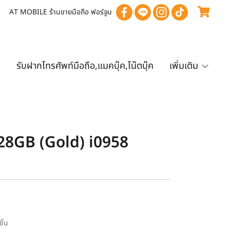
AT MOBILE ร้านขายมือถือ ฟอร์จูน
ค
รับฝากโทรศัพท์มือถือ,แมคบุ๊ค,โน๊ตบุ๊ค
เพิ่มเติม
28GB (Gold) i0958
ชิ้น