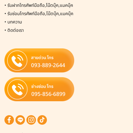
•
รับฝากโทรศัพท์มือถือ,โน๊ตบุ๊ค,แมคบุ๊ค
•
รับซ่อมโทรศัพท์มือถือ,โน๊ตบุ๊ค,แมคบุ๊ค
•
บทความ
•
ติดต่อเรา